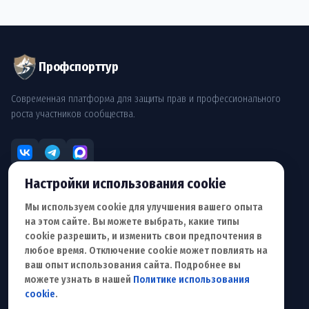
Профспорттур
Современная платформа для защиты прав и профессионального
роста участников сообщества.
Настройки использования cookie
РАЗДЕЛЫ
Мы используем cookie для улучшения вашего опыта
О Профсоюзе
на этом сайте. Вы можете выбрать, какие типы
Документы
cookie разрешить, и изменить свои предпочтения в
Обращение
любое время. Отключение cookie может повлиять на
Для сотрудничества
ваш опыт использования сайта. Подробнее вы
можете узнать в нашей
Политике использования
ПОЛЬЗОВАТЕЛЮ
cookie
.