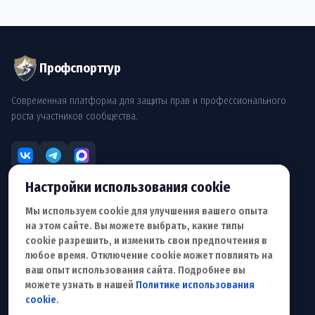
Профспорттур
Современная платформа для защиты прав и профессионального
роста участников сообщества.
Настройки использования cookie
РАЗДЕЛЫ
Мы используем cookie для улучшения вашего опыта
О Профсоюзе
на этом сайте. Вы можете выбрать, какие типы
Документы
cookie разрешить, и изменить свои предпочтения в
Обращение
любое время. Отключение cookie может повлиять на
Для сотрудничества
ваш опыт использования сайта. Подробнее вы
можете узнать в нашей
Политике использования
ПОЛЬЗОВАТЕЛЮ
cookie
.