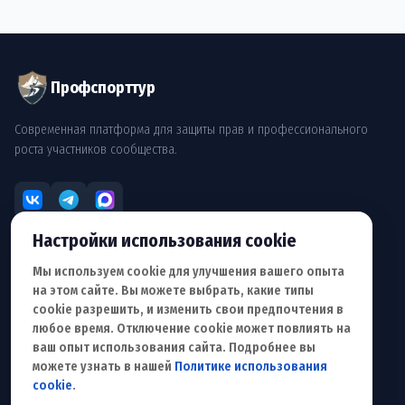
Профспорттур
Современная платформа для защиты прав и профессионального
роста участников сообщества.
Настройки использования cookie
РАЗДЕЛЫ
Мы используем cookie для улучшения вашего опыта
О Профсоюзе
на этом сайте. Вы можете выбрать, какие типы
Документы
cookie разрешить, и изменить свои предпочтения в
Обращение
любое время. Отключение cookie может повлиять на
Для сотрудничества
ваш опыт использования сайта. Подробнее вы
можете узнать в нашей
Политике использования
ПОЛЬЗОВАТЕЛЮ
cookie
.