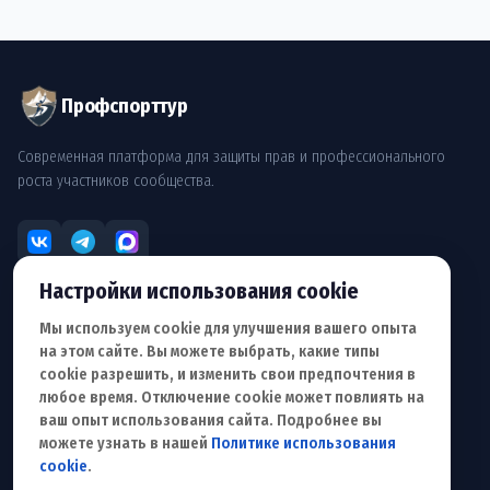
Профспорттур
Современная платформа для защиты прав и профессионального
роста участников сообщества.
Настройки использования cookie
РАЗДЕЛЫ
Мы используем cookie для улучшения вашего опыта
О Профсоюзе
на этом сайте. Вы можете выбрать, какие типы
Документы
cookie разрешить, и изменить свои предпочтения в
Обращение
любое время. Отключение cookie может повлиять на
Для сотрудничества
ваш опыт использования сайта. Подробнее вы
можете узнать в нашей
Политике использования
ПОЛЬЗОВАТЕЛЮ
cookie
.